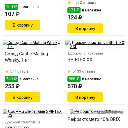
4.5 |
2 отзыва
104 ₽
в магазине
121 ₽
в магазине
107 ₽
124 ₽
Солод Castle Malting
Дрожжи спиртовые
SPIRTEX XXL
Whisky, 1 кг
5 |
1 отзыв
5 |
33 отзыва
249 ₽
558 ₽
в магазине
в магазине
255 ₽
570 ₽
Товар месяца
Рефрактометр 40% BRIX
Дрожжи спиртовые