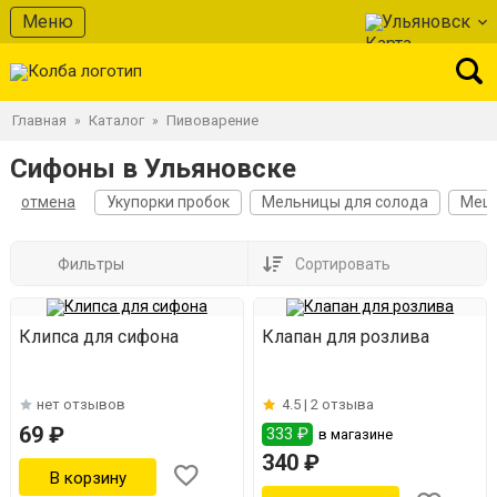
Меню
Ульяновск
Главная
Каталог
Пивоварение
»
»
Сифоны в Ульяновске
отмена
Укупорки пробок
Мельницы для солода
Мешк
Фильтры
Сортировать
Клипса для сифона
Клапан для розлива
нет отзывов
4.5 |
2 отзыва
69 ₽
333 ₽
в магазине
340 ₽