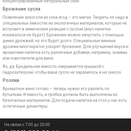
концентрированные натуральные соки.
Брожение сусла
Появление алкоголя из сока ягод – это магия. Творить её надо в
специальных ёмкостях из экологичных материалов, которые не
вступают в химические реакции с суслом (вкус напитка
искажаться не будет). Брожение можно запустить с помощью
диких дрожжей, но это будет долго. Специальные винные
дрожжи многократно ускорят брожение. Для улучшения вкуса и
ароматики напитка есть различные добавки, например, энзимы
или осветлители для вина.
Ах, да. Бродильная ёмкость накрывается крышкой с
гидрозатвором, чтобы ваше сусло не заразилось и не скисло.
Розлив
Ароматное вино готово – теперь нужно его разлить по
бутылкам. И ёмкость, и пробка должны быть выполнены из
безопасных материалов. Для подачи напитка на стол у нас есть
эстетичные декантеры.
На связи с 7:00 до 20:00