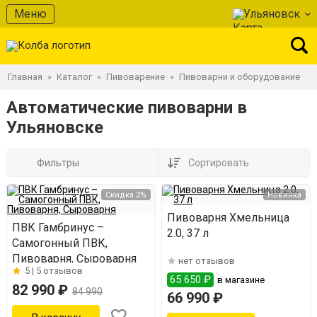
Меню
Ульяновск
Главная
Каталог
Пивоварение
Пивоварни и оборудование
»
»
»
Автоматические пивоварни в
Ульяновске
Фильтры
Сортировать
Скидка 2%
Новинка
Пивоварня Хмельница
ПВК Гамбринус –
2.0, 37 л
Самогонный ПВК,
Пивоварня, Сыроварня
нет отзывов
5 |
5 отзывов
65 650 ₽
в магазине
82 990 ₽
84 990
66 990 ₽