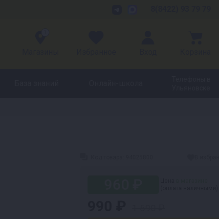
8(8422) 93 79 79
1
Магазины
Избранное
Вход
Корзина
Телефоны в
База знаний
Онлайн-школа
Ульяновске
Код товара:
94025800
В избра
960 ₽
Цена
в магазине
(оплата наличными)
990 ₽
1 590 ₽