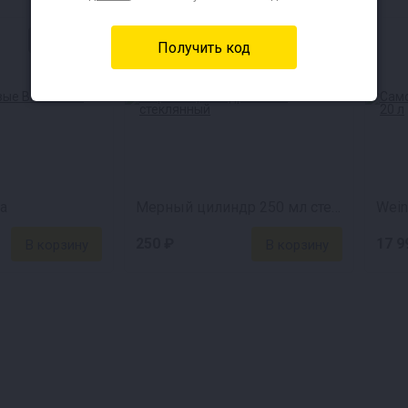
Скидка 13%
a
Мерный цилиндр 250 мл стеклянный
Wein
250 ₽
17 9