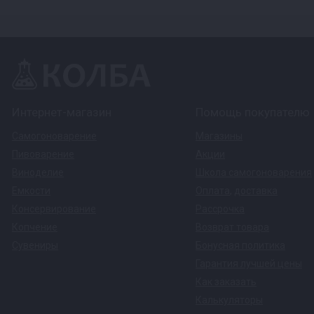
Интернет-магазин
Помощь покупателю
Самогоноварение
Магазины
Пивоварение
Акции
Виноделие
Школа самогоноварения
Емкости
Оплата
,
доставка
Консервирование
Рассрочка
Копчение
Возврат товара
Сувениры
Бонусная политика
Гарантия лучшей цены
Как заказать
Калькуляторы