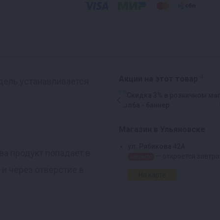
4
Акции на этот товар
дель устанавливается
Магазин в Ульяновске
ул. Рябикова 42А
ва продукт попадает в
— откроется завтра
закрыто
 и через отверстие в
На карте