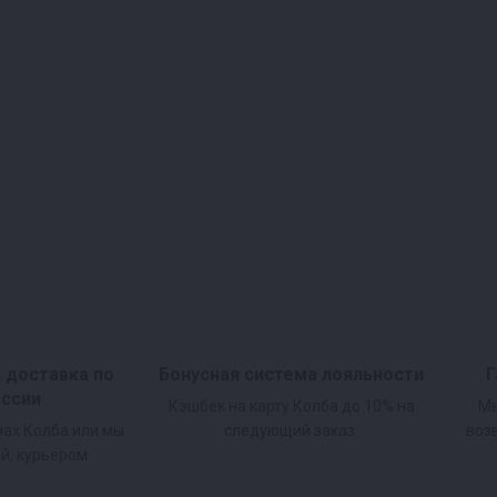
и доставка по
Бонусная система лояльности
Г
оссии
Кэшбек на карту Колба до 10% на
Мы
нах Колба или мы
следующий заказ.
воз
й, курьером.