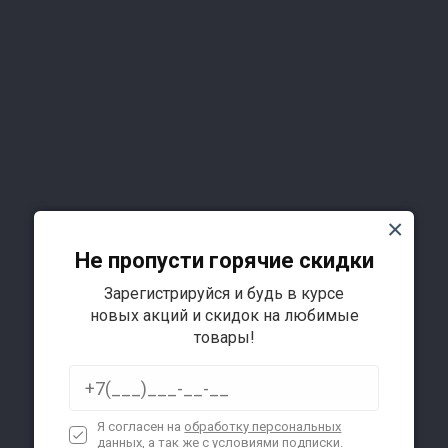
Не пропусти горячие скидки
Зарегистрируйся и будь в курсе
Подробнее
новых акций и скидок на любимые
товары!
Я согласен на
обработку персональных
данных
, а так же с условиями подписки.