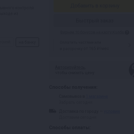
Добавить в корзину
рывного контроля
выходе из
Быстрый заказ
Вернем 10 бонусов на карту Колба
есной
на банку
Оплатить частями или
от 165 ₽/мес
в рассрочку
Авторизуйтесь
,
чтобы снизить цену
Способы получения:
Самовывоз в
1 магазине
Забрать сегодня
Доставка по городу —
условия
Доставим сегодня
Способы оплаты: