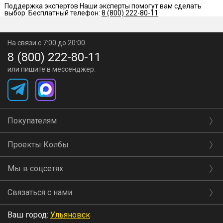
Поддержка экспертов
Наши эксперты помогут вам сделать
выбор. Бесплатный телефон:
8 (800) 222-80-11
Мониторинг в реальном времени
. Вся необходимая
информация всегда под рукой: текущее время и
На связи с 7:00 до 20:00
температурные данные процесса.
8 (800) 222-80-11
или пишите в мессенджер:
Настройки для опытных пользователей
.
Усовершенствуйте работу колонны и задайте
температурные пределы для срабатывания клапанов по
Покупателям
своему усмотрению.
Проекты Колбы
Обучение и поддержка
. Получайте советы по
Мы в соцсетях
использованию автоматики и следуйте пошаговым
инструкциям для достижения идеального результата.
Связаться с нами
Уведомления
. Приложение уведомит вас о
Ваш город:
Ульяновск