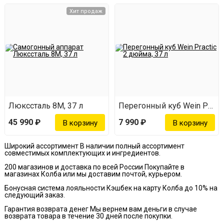
Хит продаж
современным контроллером и ярким монохромным
дисплеем, что делает его не только функциональным,
но и эстетически привлекательным.
Контролируйте перегонку с
помощью приложения
икой
Люкссталь 8М, 37 л
Перегонный куб Wein Practi
Следите за процессом, не покидая
45 990 ₽
7 990 ₽
удобного места
Широкий ассортимент
В наличии полный ассортимент
совместимых комплектующих и ингредиентов.
200 магазинов и доставка по всей России
Покупайте в
магазинах Колба или мы доставим почтой, курьером.
Дистанционное управление.
Вы можете управлять и
Бонусная система лояльности
Кэшбек на карту Колба до 10% на
следующий заказ.
наблюдать за перегонкой из любой точки дома,
Гарантия возврата денег
Мы вернем вам деньги в случае
возврата товара в течение 30 дней после покупки.
используя свой смартфон.