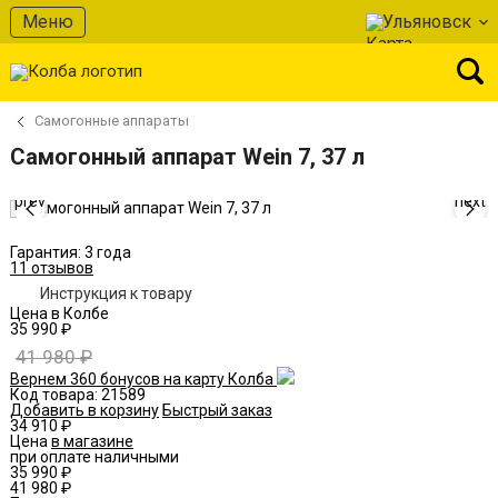
В избранное
Меню
Ульяновск
Самогонные аппараты
Самогонный аппарат Wein 7, 37 л
prev
next
Гарантия: 3 года
11 отзывов
Инструкция к товару
Цена в Колбе
35 990 ₽
41 980 ₽
Вернем 360 бонусов на карту Колба
Код товара:
21589
Добавить в корзину
Быстрый заказ
34 910 ₽
Цена
в магазине
при оплате наличными
35 990 ₽
41 980 ₽