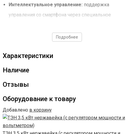
Интеллектуальное управление:
поддержка
управления со смартфона через специальное
приложение позволяет легко контролировать
процесс перегонки.
Подробнее
Разнообразие напитков:
аппарат позволяет
Характеристики
создавать широкий спектр алкогольных напитков, от
традиционного самогона до изысканных ароматных
Наличие
дистиллятов и крепкого спирта до 96,6%.
Отзывы
Высокая производительность:
холодильник
аппарата способен работать на мощности до 6 кВт и
Оборудование к товару
производить до 12,5 литров продукта в час на 1й
Добавлено
в корзину
перегонке и до 1,8 л/час на 2й перегонке.
Надежность и долговечность:
Wein 7 изготовлен из
ТЭН 3,5 кВт нержавейка (с регулятором мощности и