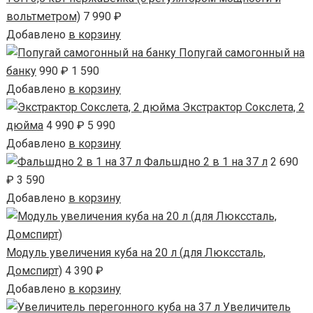
пищевой нержавеющей стали AISI 304, что
вольтметром)
7 990 ₽
гарантирует его долговечность и безопасность
Добавлено
в корзину
Попугай самогонный на
использования.
банку
990 ₽
1 590
Этому аппарату нет аналогов на рынке! Поэтому если
Добавлено
в корзину
Экстрактор Сокслета, 2
хотите внести что-то новое в своё хобби, обратите
дюйма
4 990 ₽
5 990
внимание на новинку от Wein.
Добавлено
в корзину
Фальшдно 2 в 1 на 37 л
2 690
Умная автоматика в комплекте
₽
3 590
Добавлено
в корзину
Отдыхайте, пока аппарат работает за
вас
Модуль увеличения куба на 20 л (для Люкссталь,
Домспирт)
4 390 ₽
Добавлено
в корзину
Гарантированный результат.
Аппарат обеспечивает
Увеличитель