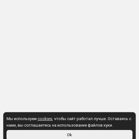
индукционные.
4 режима перегонки для любых
целей
Создавайте разнообразные напитки на
одном аппарате
Режим перегонки
. Применяется для первичной
перегонки браги, чтобы получить сырец — основу для
последующего производства самогона, ароматных
дистиллятов, спирта и других напитков. Этот режим
обеспечивает максимально быструю перегонку.
Мы используем
cookies
, чтобы сайт работал лучше. Оставаясь с
нами, вы соглашаетесь на использование файлов куки.
Режим дистилляции.
Идеален для получения
Ok